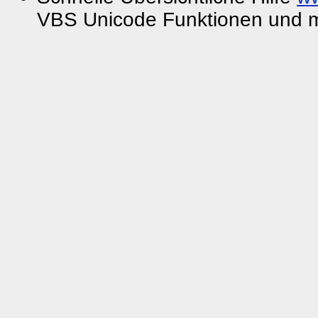
VBS Unicode Funktionen und m