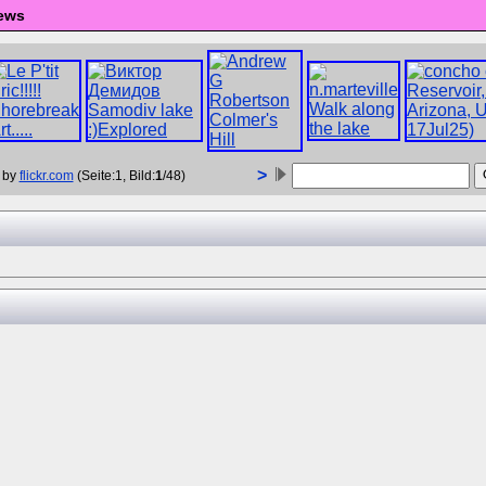
ews
>
 by
flickr.com
(Seite:1, Bild:
1
/48)