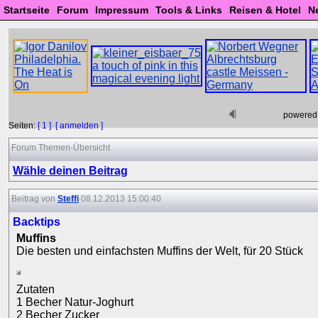
Startseite
Forum
Impressum
Tools & Links
Reisen & Hotel
N
powered
Seiten:
[ 1 ]
[ anmelden ]
Forum Themen-Übersicht
Wähle deinen Beitrag
Beitrag von
Steffi
08.12.2013 15:00:40
Backtips
Muffins
Die besten und einfachsten Muffins der Welt, für 20 Stück
Zutaten
1 Becher Natur-Joghurt
2 Becher Zucker