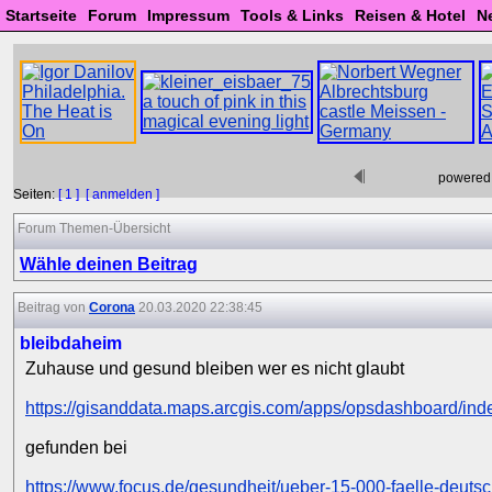
Startseite
Forum
Impressum
Tools & Links
Reisen & Hotel
N
powered
Seiten:
[ 1 ]
[ anmelden ]
Forum Themen-Übersicht
Wähle deinen Beitrag
Beitrag von
Corona
20.03.2020 22:38:45
bleibdaheim
Zuhause und gesund bleiben wer es nicht glaubt
https://gisanddata.maps.arcgis.com/apps/opsdashboard/i
gefunden bei
https://www.focus.de/gesundheit/ueber-15-000-faelle-deutsc