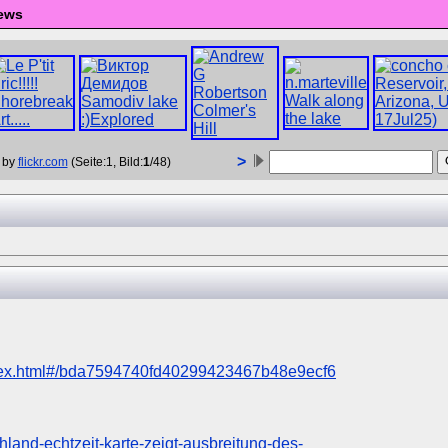
ews
>
 by
flickr.com
(Seite:1, Bild:
1
/48)
ndex.html#/bda7594740fd40299423467b48e9ecf6
hland-echtzeit-karte-zeigt-ausbreitung-des-