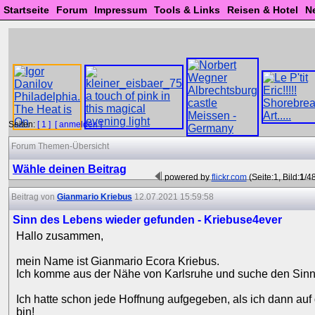
Startseite
Forum
Impressum
Tools & Links
Reisen & Hotel
N
Seiten:
[ 1 ]
[ anmelden ]
Forum Themen-Übersicht
Wähle deinen Beitrag
powered by
flickr.com
(Seite:1, Bild:
1
/4
Beitrag von
Gianmario Kriebus
12.07.2021 15:59:58
Sinn des Lebens wieder gefunden - Kriebuse4ever
Hallo zusammen,
mein Name ist Gianmario Ecora Kriebus.
Ich komme aus der Nähe von Karlsruhe und suche den Sinn
Ich hatte schon jede Hoffnung aufgegeben, als ich dann auf
bin!